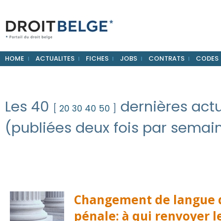
HOME
ACTUALITES
FICHES
JOBS
CONTRATS
CODES
Les 40
dernières actu
[
20
30
40
50
]
(publiées deux fois par semain
Changement de langue d
pénale: à qui renvoyer le