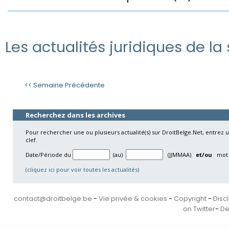
Les actualités juridiques de la
<< Semaine Précédente
Recherchez dans les archives
Pour rechercher une ou plusieurs actualité(s) sur DroitBelge.Net, entrez
clef.
Date/Période du
(au)
(JJMMAA)
et/ou
mot c
(cliquez ici pour voir toutes les actualités)
contact@droitbelge.be
-
Vie privée & cookies
-
Copyright
-
Disc
on Twitter
-
De