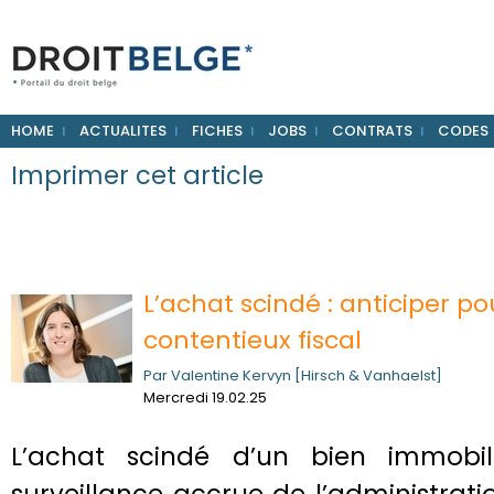
HOME
ACTUALITES
FICHES
JOBS
CONTRATS
CODES
Imprimer cet article
L’achat scindé : anticiper po
contentieux fiscal
Par Valentine Kervyn [Hirsch & Vanhaelst]
Mercredi 19.02.25
L’achat scindé d’un bien immobili