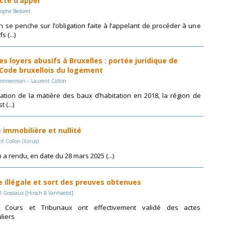
cte d’appel
tophe Bedoret
n se penche sur l’obligation faite à l’appelant de procéder à une
 (...)
 loyers abusifs à Bruxelles : portée juridique de
u Code bruxellois du logement
 Temmerman – Laurent Collon
sation de la matière des baux d’habitation en 2018, la région de
 (...)
 immobilière et nullité
t Collon (Xirius)
 a rendu, en date du 28 mars 2025 (...)
re illégale et sort des preuves obtenues
l Gossiaux [Hirsch & Vanhaelst]
s Cours et Tribunaux ont effectivement validé des actes
uliers