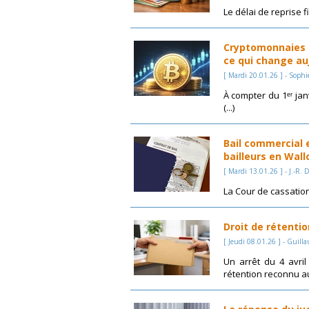
Le délai de reprise 
Cryptomonnaies : 
ce qui change au
[ Mardi 20.01.26 ] - Sophi
À compter du 1ᵉʳ jan
(...)
Bail commercial e
bailleurs en Wall
[ Mardi 13.01.26 ] - J.-R. D
La Cour de cassation
Droit de rétentio
[ Jeudi 08.01.26 ] - Guil
Un arrêt du 4 avril
rétention reconnu au