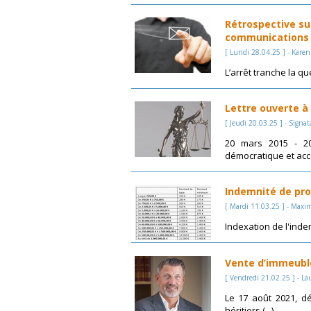
Rétrospective su
communications é
[ Lundi 28.04.25 ] - Karen
L’arrêt tranche la qu
Lettre ouverte à 
[ Jeudi 20.03.25 ] - Signat
20 mars 2015 - 20
démocratique et acc
Indemnité de proc
[ Mardi 11.03.25 ] - Maxi
Indexation de l'ind
Vente d’immeuble
[ Vendredi 21.02.25 ] - Lau
Le 17 août 2021, d
héritiers (...)