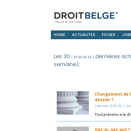
HOME
ACTUALITES
FICHES
JOB
Les 30
dernières actu
[
20
30
40
50
]
semaine):
Changement de la
dossier ?
[ Mercredi 29.07.26 ] - Ga
Tout prévenu a le dr
Opt-in, opt-out ?