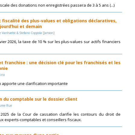
fiscale des donations non enregistrées passera de 3 à 5 ans (...)
fiscalité des plus-values et obligations déclaratives,
jourd’hui et demain
e Vanhaelst & Stefano Coppola [Janson]
vier 2026, la taxe de 10 % sur les plus-values sur actifs financiers
t franchise : une décision clé pour les franchisés et les
onie
irix
 apporte une clarification importante
n du comptable sur le dossier client
laume Rue
 2025 de la Cour de cassation clarifie les contours du droit de
x experts-comptables et conseillers fiscaux.