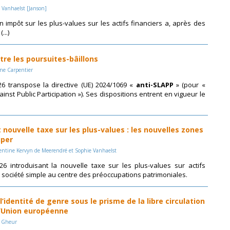
e Vanhaelst [Janson]
un impôt sur les plus-values sur les actifs financiers a, après des
...)
tre les poursuites-bâillons
ine Carpentier
26 transpose la directive (UE) 2024/1069 «
anti-SLAPP
» (pour «
ainst Public Participation »). Ses dispositions entrent en vigueur le
 nouvelle taxe sur les plus-values : les nouvelles zones
iper
alentine Kervyn de Meerendré et Sophie Vanhaelst
026 introduisant la nouvelle taxe sur les plus-values sur actifs
a société simple au centre des préoccupations patrimoniales.
l’identité de genre sous le prisme de la libre circulation
l’Union européenne
e Gheur