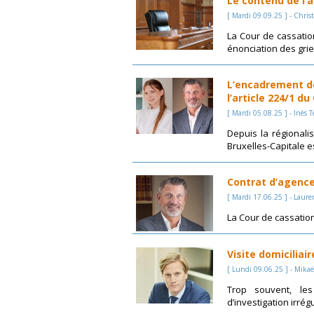
Le contenu de l’a
[ Mardi 09.09.25 ] - Chris
La Cour de cassatio
énonciation des griefs
L’encadrement des
l’article 224/1 d
[ Mardi 05.08.25 ] - Inès
Depuis la régionali
Bruxelles-Capitale est
Contrat d’agence
[ Mardi 17.06.25 ] - Lauren
La Cour de cassation
Visite domiciliai
[ Lundi 09.06.25 ] - Mikaë
Trop souvent, le
d’investigation irrég