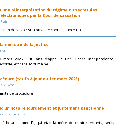
r une réinterprétation du régime du secret des
lectroniques par la Cour de cassation
 Rosier
estion de savoir si la prise de connaissance (...)
la ministre de la justice
aires
 mars 2025 : 10 ans d’appel à une justice indépendante,
essible, efficace et humaine
édure (tarifs à jour au 1er mars 2025)
me Le Borne
emnité de procédure
: un notaire lourdement et justement sanctionné
rent Collon (Xirius)
écéda une dame P., qui était la mère de quatre enfants, seuls