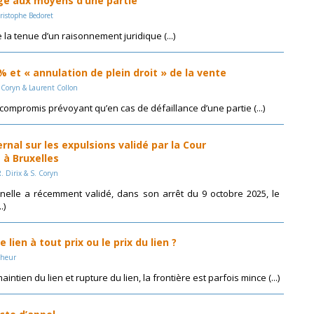
ge aux moyens d’une partie
ristophe Bedoret
la tenue d’un raisonnement juridique (...)
 et « annulation de plein droit » de la vente
a Coryn & Laurent Collon
 compromis prévoyant qu’en cas de défaillance d’une partie (...)
rnal sur les expulsions validé par la Cour
 à Bruxelles
R. Dirix & S. Coryn
nnelle a récemment validé, dans son arrêt du 9 octobre 2025, le
.)
e lien à tout prix ou le prix du lien ?
Gheur
intien du lien et rupture du lien, la frontière est parfois mince (...)