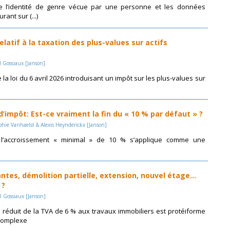
re l’identité de genre vécue par une personne et les données
rant sur (...)
elatif à la taxation des plus-values sur actifs
l Gossiaux [Janson]
la loi du 6 avril 2026 introduisant un impôt sur les plus-values sur
impôt: Est-ce vraiment la fin du « 10 % par défaut » ?
phie Vanhaelst & Alexis Heynderickx [Janson]
 l’accroissement « minimal » de 10 % s’applique comme une
antes, démolition partielle, extension, nouvel étage…
 ?
l Gossiaux [Janson]
x réduit de la TVA de 6 % aux travaux immobiliers est protéiforme
 complexe