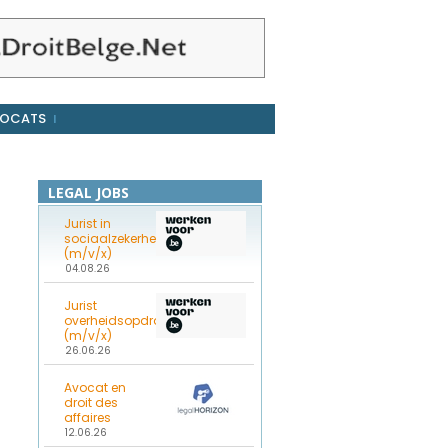
OCATS
LEGAL JOBS
Jurist in
sociaalzekerheidsrecht
(m/v/x)
04.08.26
Jurist
overheidsopdrachten
(m/v/x)
26.06.26
Avocat en
droit des
affaires
12.06.26