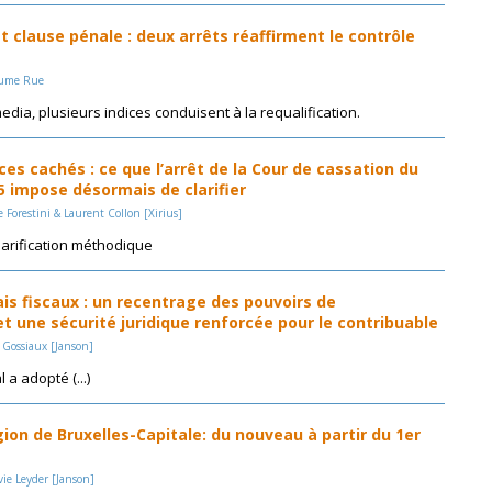
t clause pénale : deux arrêts réaffirment le contrôle
laume Rue
edia, plusieurs indices conduisent à la requalification.
ces cachés : ce que l’arrêt de la Cour de cassation du
 impose désormais de clarifier
 Forestini & Laurent Collon [Xirius]
larification méthodique
is fiscaux : un recentrage des pouvoirs de
et une sécurité juridique renforcée pour le contribuable
l Gossiaux [Janson]
 a adopté (...)
ion de Bruxelles-Capitale: du nouveau à partir du 1er
vie Leyder [Janson]