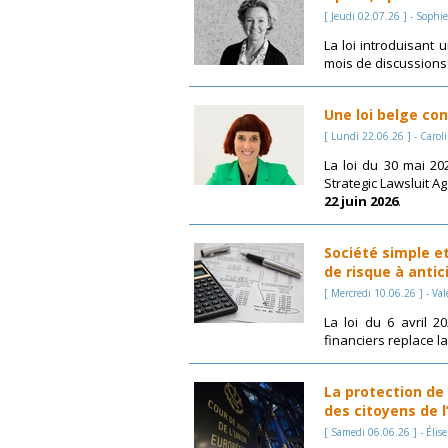
[ Jeudi 02.07.26 ] - Sophi
La loi introduisant 
mois de discussions (
Une loi belge con
[ Lundi 22.06.26 ] - Carol
La loi du 30 mai 20
Strategic Lawsluit Ag
22 juin 2026
.
Société simple et
de risque à antic
[ Mercredi 10.06.26 ] - V
La loi du 6 avril 2
financiers replace l
La protection de 
des citoyens de 
[ Samedi 06.06.26 ] - Élis