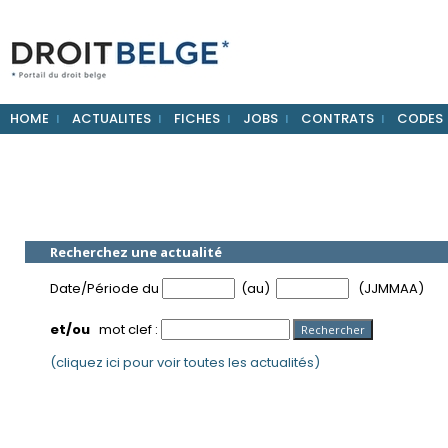
HOME
ACTUALITES
FICHES
JOBS
CONTRATS
CODES
Recherchez une actualité
Date/Période du
(au)
(JJMMAA)
et/ou
mot clef :
(cliquez ici pour voir toutes les actualités)