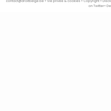
contact@droitbelge.be
-
Vie privée & cookies
-
Copyright
-
Discl
on Twitter
-
De