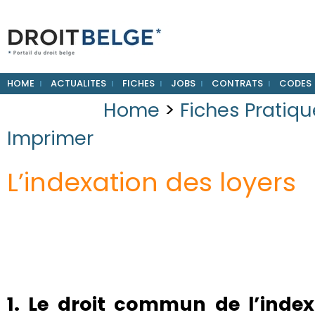
HOME
ACTUALITES
FICHES
JOBS
CONTRATS
CODES
Home
>
Fiches Pratiq
Imprimer
L’indexation des loyers
1. Le droit commun de l’index