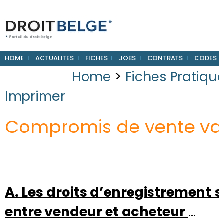
HOME
ACTUALITES
FICHES
JOBS
CONTRATS
CODES
Home
>
Fiches Pratiq
Imprimer
Compromis de vente vau
A. Les droits d’enregistrement 
entre vendeur et acheteur
…