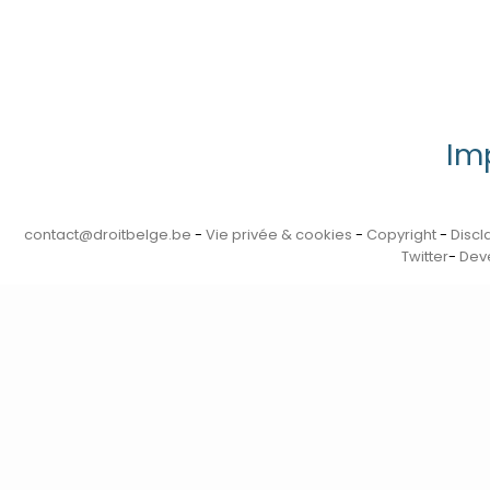
Im
contact@droitbelge.be
-
Vie privée & cookies
-
Copyright
-
Discl
Twitter
-
Deve