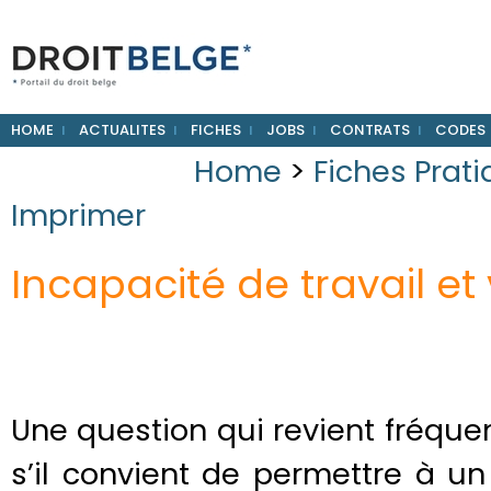
HOME
ACTUALITES
FICHES
JOBS
CONTRATS
CODES
Home
>
Fiches Prat
Imprimer
Incapacité de travail et
Une question qui revient fréqu
s’il convient de permettre à un