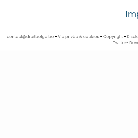
Im
contact@droitbelge.be
-
Vie privée & cookies
-
Copyright
-
Discl
Twitter
-
Deve