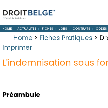
HOME
ACTUALITES
FICHES
JOBS
CONTRATS
CODES
Home
>
Fiches Pratiques
> Dr
Imprimer
L'indemnisation sous fo
Préambule