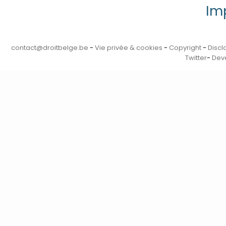
Im
contact@droitbelge.be
-
Vie privée & cookies
-
Copyright
-
Discl
Twitter
-
Deve