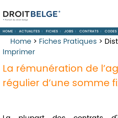
HOME
ACTUALITES
FICHES
JOBS
CONTRATS
CODES
Home
>
Fiches Pratiques
> Dis
Imprimer
La rémunération de l’a
régulier d’une somme fi
La plupart des contrats d