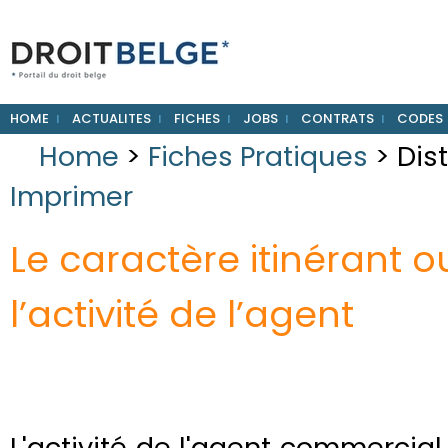
HOME
ACTUALITES
FICHES
JOBS
CONTRATS
CODES
Home
>
Fiches Pratiques
> Dis
Imprimer
Le caractère itinérant 
l’activité de l’agent
L'activité de l'agent commercial 