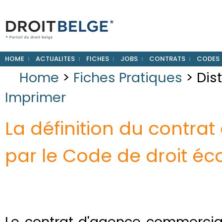
HOME
ACTUALITES
FICHES
JOBS
CONTRATS
CODES
Home
>
Fiches Pratiques
> Dis
Imprimer
La définition du contra
par le Code de droit é
Le contrat d'agence commercia