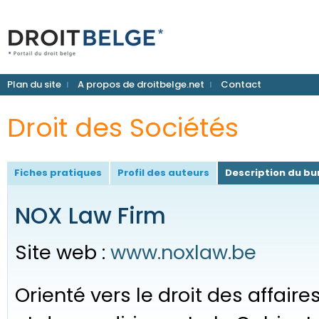
Plan du site
A propos de droitbelge.net
Contact
Droit des Sociétés
Fiches pratiques
Profil des auteurs
Description du bu
NOX Law Firm
Site web :
www.noxlaw.be
Orienté vers le droit des affaire