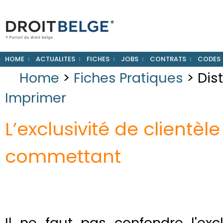
HOME
ACTUALITES
FICHES
JOBS
CONTRATS
CODES
Home
>
Fiches Pratiques
> Dis
Imprimer
L’exclusivité de clientèle
commettant
Il ne faut pas confondre l'ex